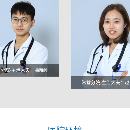
常营分院-院长：申
营分院-主治大夫：赵雪佳