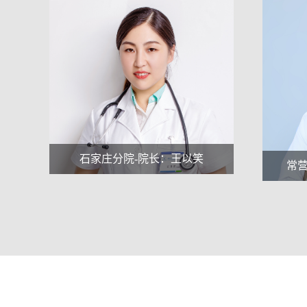
常营分院-主治大夫：曲晓刚
常