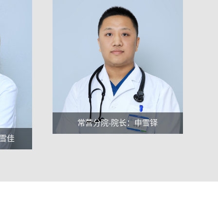
通州分院-主治医师：孟佳
雪铎