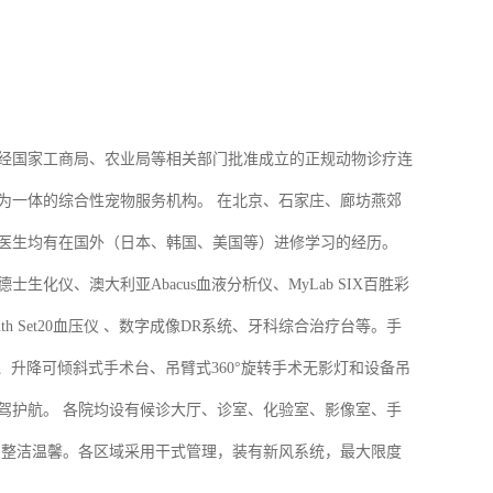
是经国家工商局、农业局等相关部门批准成立的正规动物诊疗连
为一体的综合性宠物服务机构。 在北京、石家庄、廊坊燕郊
医生均有在国外（日本、韩国、美国等）进修学习的经历。
化仪、澳大利亚Abacus血液分析仪、MyLab SIX百胜彩
unth Set20血压仪 、数字成像DR系统、牙科综合治疗台等。手
）、升降可倾斜式手术台、吊臂式360°旋转手术无影灯和设备吊
驾护航。 各院均设有候诊大厅、诊室、化验室、影像室、手
局整洁温馨。各区域采用干式管理，装有新风系统，最大限度