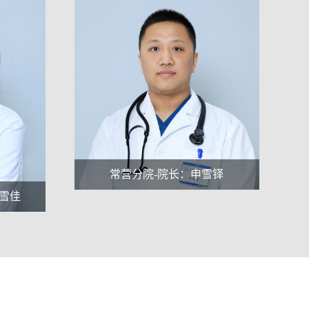
通州分院-主治医师：孟佳
申雪铎