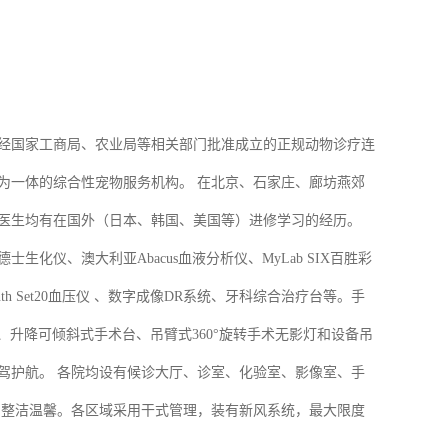
是经国家工商局、农业局等相关部门批准成立的正规动物诊疗连
为一体的综合性宠物服务机构。 在北京、石家庄、廊坊燕郊
医生均有在国外（日本、韩国、美国等）进修学习的经历。
化仪、澳大利亚Abacus血液分析仪、MyLab SIX百胜彩
unth Set20血压仪 、数字成像DR系统、牙科综合治疗台等。手
）、升降可倾斜式手术台、吊臂式360°旋转手术无影灯和设备吊
驾护航。 各院均设有候诊大厅、诊室、化验室、影像室、手
局整洁温馨。各区域采用干式管理，装有新风系统，最大限度