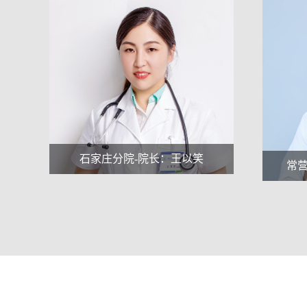
笑
常营分院-主治大夫：曲晓刚